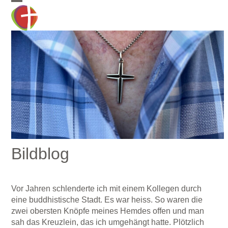
Skip
Open
Close
to
mobile
mobile
content
menu
menu
Bildblog
Vor Jahren schlenderte ich mit einem Kollegen durch
eine buddhistische Stadt. Es war heiss. So waren die
zwei obersten Knöpfe meines Hemdes offen und man
sah das Kreuzlein, das ich umgehängt hatte. Plötzlich