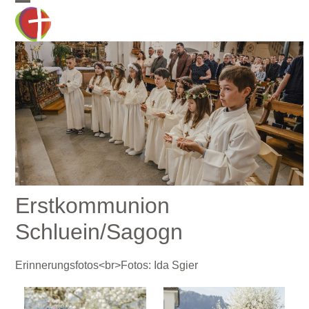
Skip
Open
Close
to
mobile
mobile
content
menu
menu
Erstkommunion
Schluein/Sagogn
Erinnerungsfotos<br>Fotos: Ida Sgier