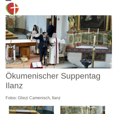
Skip
Open
Close
to
mobile
mobile
content
menu
menu
Ökumenischer Suppentag
Ilanz
Fotos: Gliezi Camenisch, Ilanz