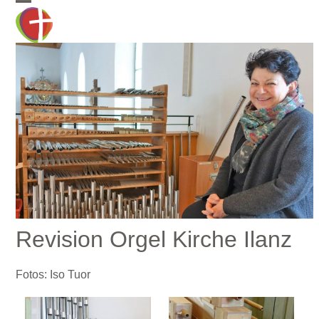
Skip
Open
Close
to
mobile
mobile
content
menu
menu
Revision Orgel Kirche Ilanz
Fotos: Iso Tuor