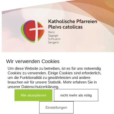
Glennerstrasse 5
Wir verwenden Cookies
7130 Ilanz
Um diese Website zu betreiben, ist es für uns notwendig
Cookies zu verwenden. Einige Cookies sind erforderlich,
081 925 14 13
um die Funktionalität zu gewährleisten und andere
kathpfarramtilanz@kns.ch
brauchen wir für unsere Statistik. Mehr erfahren Sie in
unserer Datenschutzerklärung.
Alle akzeptieren
nicht mehr als nötig
Impressum
|
Datenschutz
Einstellungen