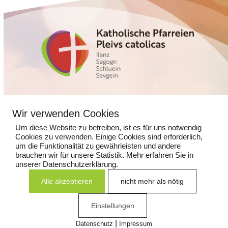
Glennerstrasse 5
Wir verwenden Cookies
7130 Ilanz
Um diese Website zu betreiben, ist es für uns notwendig
Cookies zu verwenden. Einige Cookies sind erforderlich,
081 925 14 13
um die Funktionalität zu gewährleisten und andere
kathpfarramtilanz@kns.ch
brauchen wir für unsere Statistik. Mehr erfahren Sie in
unserer Datenschutzerklärung.
Alle akzeptieren
nicht mehr als nötig
Impressum
|
Datenschutz
Einstellungen
|
Datenschutz
Impressum