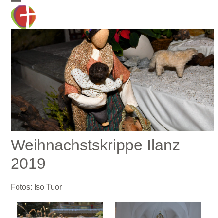
Skip
Open
Close
to
mobile
mobile
content
menu
menu
Weihnachstskrippe Ilanz
2019
Fotos: Iso Tuor