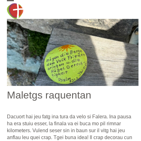
Skip
Open
Close
to
mobile
mobile
content
menu
menu
Maletgs raquentan
Dacuort hai jeu fatg ina tura da velo si Falera. Ina pausa
ha era stuiu esser, la finala va ei buca mo pil rimnar
kilometers. Vulend seser sin in baun sur il vitg hai jeu
anflau leu quei crap. Tgei buna idea! Il crap decorau cun