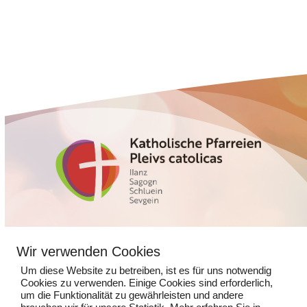
Glennerstrasse 5
Wir verwenden Cookies
7130 Ilanz
Um diese Website zu betreiben, ist es für uns notwendig
Cookies zu verwenden. Einige Cookies sind erforderlich,
081 925 14 13
um die Funktionalität zu gewährleisten und andere
kathpfarramtilanz@kns.ch