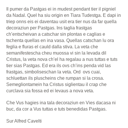
Il pumer da Pastgas ei in mudest pendant tier il pigniel
da Nadal. Quel ha siu origin en Tiara Tudestga. E dapi in
triep onns eis ei daventau usit era tier nus da far quella
decoraziun per Pastgas. Ins taglia frastgas
ch’entscheivan a catschar sin plontas e caglias e
tschenta quellas en ina vasa. Quellas catschan lu ora
feglia e fluras el cauld dalla stiva. La veta che
semanifestescha cheu muossa vi sin la levada dil
Cristus, la veta nova ch’el ha regalau a nus tuttas e tuts
tier sias Pastgas. Ed era ils ovs ch’ins penda vid las
frastgas, simboliseschan la veta. Ord ovs cuai,
schluettan ils pluscheins che rumpan si la crosa.
Semegliontamein ha Cristus siglientau il crap che
curclava sia fossa ed ei levaus a nova veta.
Che Vus hagies ina tala decoraziun en Vies dacasa ni
buc, da cor a Vus tuttas e tuts benedidas Pastgas.
Sur Alfred Cavelti