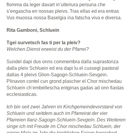
flomma da leger davart in’ulteriura persuna che
s’engascha en nossas pleivs. Tras ellas ed era entras
Vus muossa nossa Baselgia ina fatscha viva e diversa.
Rita Gamboni, Schluein
Tgei survetsch fas ti per la pleiv?
Welchen Dienst erweist du der Pfarrei?
Sundel dapi dus onns commembra dalla suprastonza
dalla pleiv Schluein ed era dapi lu el cussegl pastoral
dallas 4 pleivs Glion-Sagogn-Schluein-Sevgein.
Plinavon contel cun grond plascher el Chor mischedau
Schluein ch’embellescha entginas gadas ad onn fiastas
ecclesiasticas.
Ich bin seit zwei Jahren im Kirchgemeindevorstand von
Schluein und seitdem auch im Pfarreirat der vier
Pfarreien Ilanz-Sagogn-Schluein-Sevgein. Des Weiteren
singe ich mit Freude im Chor mischedau Schluein, der
einige Male im Jahr die kirchlichen Feiern bereichert.