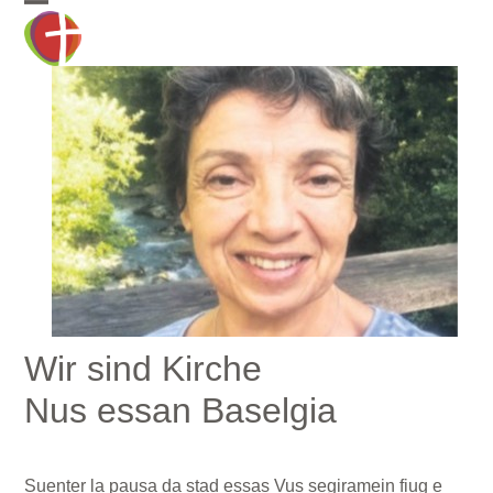
Skip
Open
Close
to
mobile
mobile
content
menu
menu
Wir sind Kirche
Nus essan Baselgia
Suenter la pausa da stad essas Vus segiramein fiug e