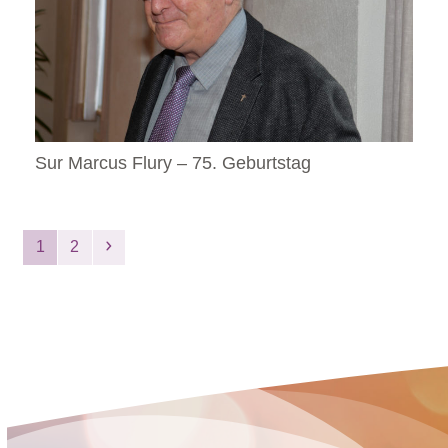
Sur Marcus Flury – 75. Geburtstag
Seite
Seite
Vorwärts
1
2